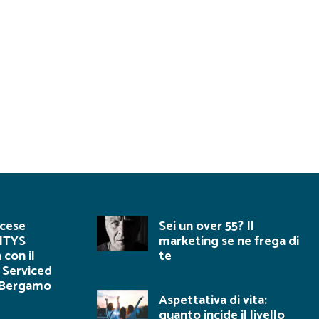
ncese
Sei un over 55? Il
ITYS
marketing se ne frega di
 con il
te
 Serviced
 Bergamo
Aspettativa di vita:
quanto incide il livello