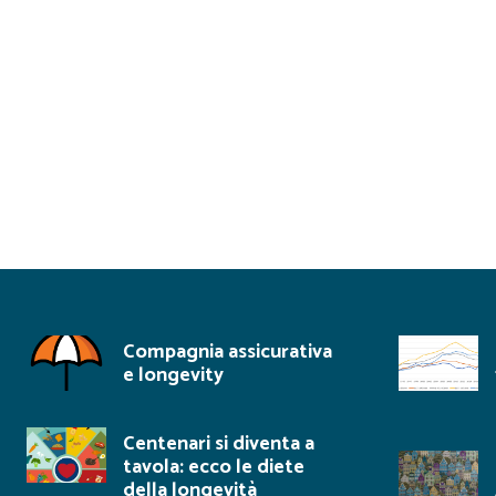
First Name
Donata
Last Name
Marrazzo
Compagnia assicurativa
e longevity
Centenari si diventa a
tavola: ecco le diete
della longevità