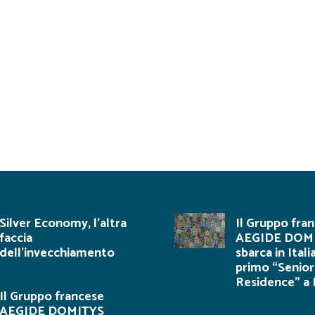
Silver Economy, l’altra
Il Gruppo fra
faccia
AEGIDE DOM
dell’invecchiamento
sbarca in Italia
primo “Senior
Residence” a
Il Gruppo francese
AEGIDE DOMITYS