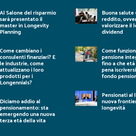
Al Salone del risparmio
Buona salute 
sarà presentato il
reddito, ovv
master in Longevity
valorizzare il
Planning
dividend
Come cambiano i
Come funziona
consulenti finanziari? E
pensione inte
le industrie, come
fino a che età 
attualizzano i loro
pena iscriversi
prodotti per i
fondo pensio
Longennials?
Pensionati al 
Diciamo addio al
nuova frontie
pensionamento: sta
longevità
emergendo una nuova
terza età della vita