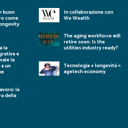
= buon
In collaborazione con
ero come
We Wealth
 longevity
The aging workforce will
retire soon. Is the
 la
utilities industry ready?
grativa e
vale la
Tecnologia + longevità =
 a un
agetech economy
ne
lavoro: la
ra della