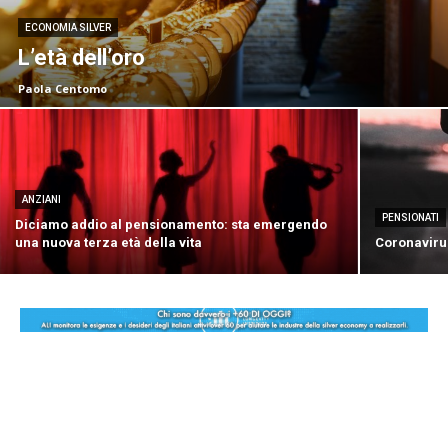
ECONOMIA SILVER
L’età dell’oro
Paola Centomo
ANZIANI
PENSIONATI
Diciamo addio al pensionamento: sta emergendo
una nuova terza età della vita
Coronaviru