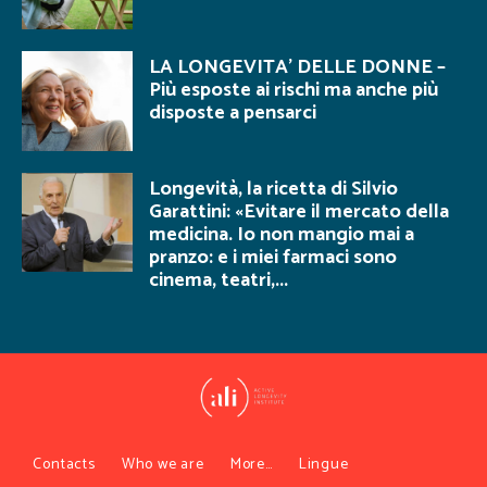
LA LONGEVITA’ DELLE DONNE –
Più esposte ai rischi ma anche più
disposte a pensarci
Longevità, la ricetta di Silvio
Garattini: «Evitare il mercato della
medicina. Io non mangio mai a
pranzo: e i miei farmaci sono
cinema, teatri,...
Contacts
Who we are
More…
Lingue