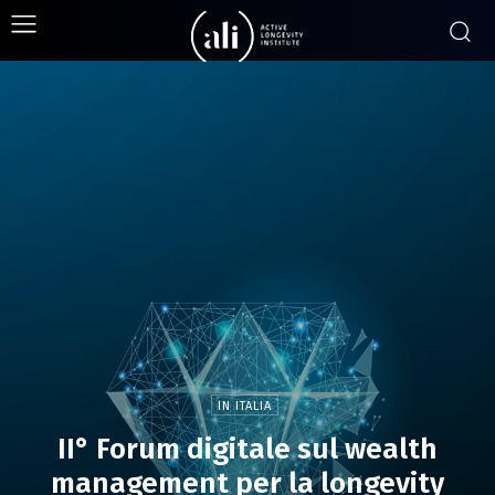
IN ITALIA
II° Forum digitale sul wealth
management per la longevity