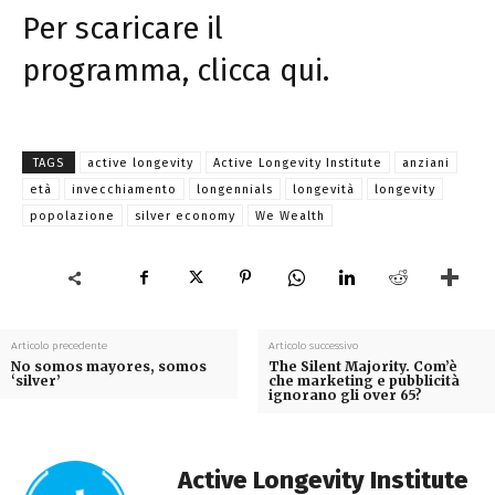
Per scaricare il
programma,
clicca qui
.
TAGS
active longevity
Active Longevity Institute
anziani
età
invecchiamento
longennials
longevità
longevity
popolazione
silver economy
We Wealth
Articolo precedente
Articolo successivo
No somos mayores, somos
The Silent Majority. Com’è
‘silver’
che marketing e pubblicità
ignorano gli over 65?
Active Longevity Institute