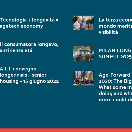
Tecnologia + longevità =
La terza econ
agetech economy
mondo merita 
visibilità
Il consumatore longevo,
anzi senza età
MILAN LONG
SUMMIT 2025
A.L.I. convegno
longennials – senior
Age-Forward C
housing – 15 giugno 2022
2030: The Big
What some me
doing and wh
more could d