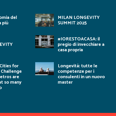
omia del
MILAN LONGEVITY
più
SUMMIT 2025
#IORESTOACASA: il
EVITY
pregio di invecchiare a
casa propria
ities for
Longevità: tutte le
 Challenge
competenze per i
tros are
consulenti in un nuovo
at so many
master
o