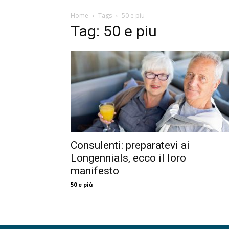
Home
Tags
50 e piu
Tag: 50 e piu
Consulenti: preparatevi ai
Longennials, ecco il loro
manifesto
50 e più