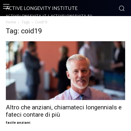
ACTIVE LONGEVITY INSTITUTE
ACTIVELONGEVITY.IT | ACTIVELONGEVITY.EU
Home
Tags
Coid19
Tag: coid19
Altro che anziani, chiamateci longennials e
fateci contare di più
facile anziani