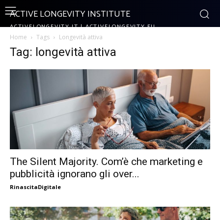
ACTIVE LONGEVITY INSTITUTE
ACTIVELONGEVITY.IT | ACTIVELONGEVITY.EU
Home
Tags
Longevità attiva
Tag: longevità attiva
The Silent Majority. Com’è che marketing e
pubblicità ignorano gli over...
RinascitaDigitale