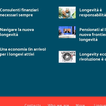
Consulenti finanziari
Longevità è
necessari sempre
responsabilità
Navigare la nuova
Pensionati al 
longevità
nuova frontie
longevità
Una economia (in arrivo)
per i longevi attivi
Longevity ec
rivoluzione è 
Contacts
Who we are
More…
Lingue