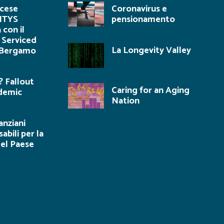
ncese
Coronavirus e
ITYS
pensionamento
 con il
 Serviced
La Longevity Valley
 Bergamo
 Fallout
Caring for an Aging
demic
Nation
 anziani
abili per la
del Paese