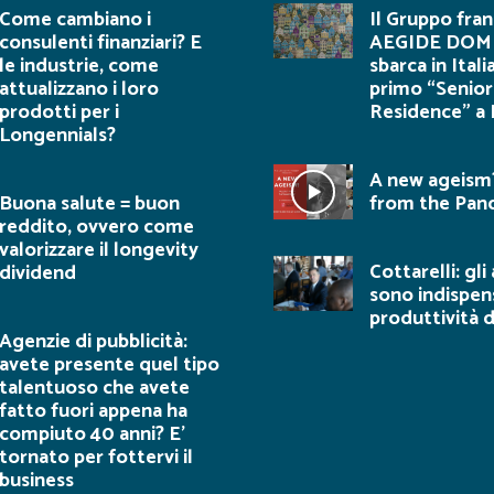
Come cambiano i
Il Gruppo fra
consulenti finanziari? E
AEGIDE DOM
le industrie, come
sbarca in Italia
attualizzano i loro
primo “Senior
prodotti per i
Residence” a
Longennials?
A new ageism?
Buona salute = buon
from the Pan
reddito, ovvero come
valorizzare il longevity
Cottarelli: gli
dividend
sono indispens
produttività 
Agenzie di pubblicità:
avete presente quel tipo
talentuoso che avete
fatto fuori appena ha
compiuto 40 anni? E’
tornato per fottervi il
business