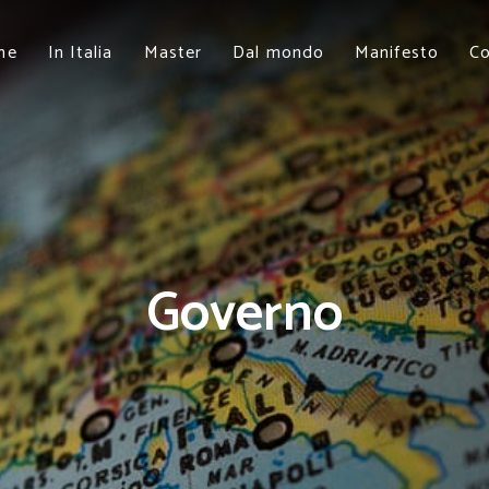
me
In Italia
Master
Dal mondo
Manifesto
Co
Governo