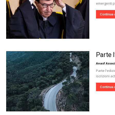
emergenti pi
Continua 
Parte 
Anasf Assoc
Parte l'ediz
iscrizioni a
Continua 