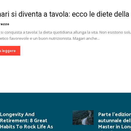
ri si diventa a tavola: ecco le diete della
razzo
 si conquista a tavola: la dieta quotidiana allunga la vita. Non esistono so
tico favorevole e un buon nutrizionista. Magari anche...
a leggere
Longevity And
Parte l’edizio
Retirement: 8 Great
autunnale del
Habits To Rock Life As
Master in Lon