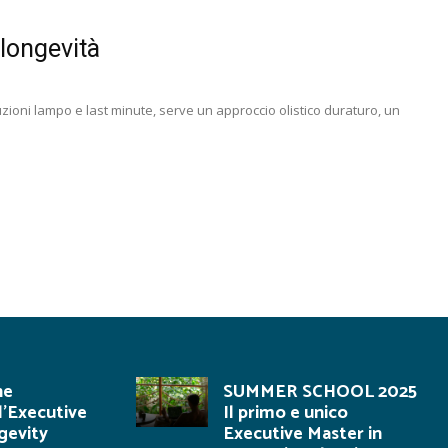
 longevità
luzioni lampo e last minute, serve un approccio olistico duraturo, un
ne
SUMMER SCHOOL 2025
l’Executive
Il primo e unico
gevity
Executive Master in