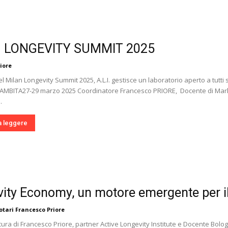
 LONGEVITY SUMMIT 2025
iore
del Milan Longevity Summit 2025, A.L.I. gestisce un laboratorio aperto a tutt
AMBITA27-29 marzo 2025 Coordinatore Francesco PRIORE, Docente di Mar
.
a leggere
ity Economy, un motore emergente per il 
tari Francesco Priore
ura di Francesco Priore, partner Active Longevity Institute e Docente Bolo