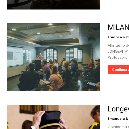
MILAN
Francesco Pr
All’interno 
LONGEVITA’ 
Professore..
Continua 
Longev
Emanuela No
Opinione a c