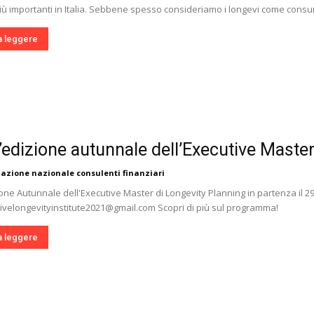
ù importanti in Italia. Sebbene spesso consideriamo i longevi come consum
a leggere
l’edizione autunnale dell’Executive Maste
iazione nazionale consulenti finanziari
ione Autunnale dell'Executive Master di Longevity Planning in partenza il 2
ctivelongevityinstitute2021@gmail.com Scopri di più sul programma!
a leggere