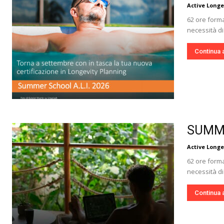
Active Longe
62 ore forma
necessità di
Continua 
SUMMER
Active Longe
62 ore forma
necessità di
Continua 