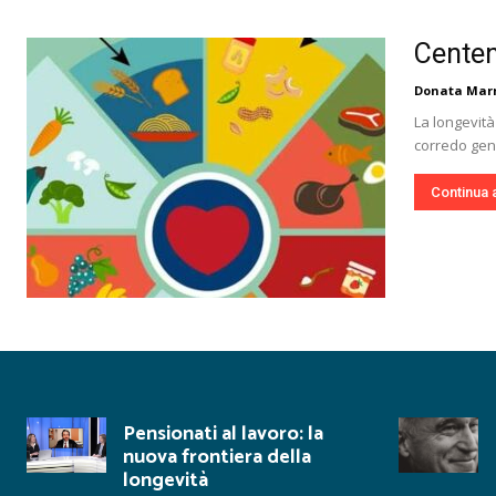
Centena
Donata Mar
La longevità
corredo gene
Continua 
Pensionati al lavoro: la
nuova frontiera della
longevità