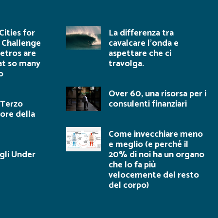
ities for
La differenza tra
 Challenge
cavalcare l’onda e
tros are
aspettare che ci
at so many
travolga.
o
Over 60, una risorsa per i
l Terzo
consulenti finanziari
ore della
Come invecchiare meno
e meglio (e perché il
egli Under
20% di noi ha un organo
che lo fa più
velocemente del resto
del corpo)