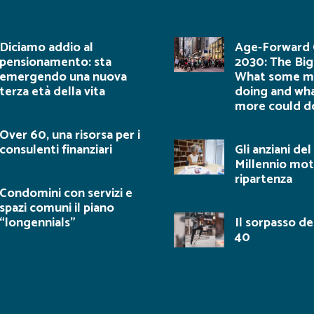
Diciamo addio al
Age-Forward C
pensionamento: sta
2030: The Big
emergendo una nuova
What some me
terza età della vita
doing and wh
more could d
Over 60, una risorsa per i
consulenti finanziari
Gli anziani de
Millennio mot
ripartenza
Condomini con servizi e
spazi comuni il piano
“longennials”
Il sorpasso d
40