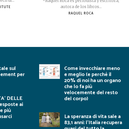
ch di...
*Raquel Roca es periodista y escritora,
autora de los libros...
TITUTE
RAQUEL ROCA
tale sul
Come invecchiare meno
gement per
e meglio (e perché il
20% di noi ha un organo
che lo fa più
velocemente del resto
A’ DELLE
del corpo)
esposte ai
e più
nsarci
La speranza di vita sale a
83,1 anni: l’Italia recupera
quasi del tutto la