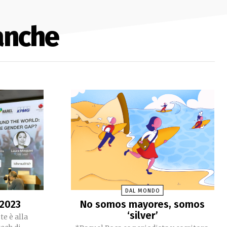
anche
DAL MONDO
 2023
No somos mayores, somos
‘silver’
te è alla