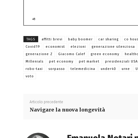
TAGS
affitti brevi
baby boomer
car sharing
co hou
Covid19
economist
elezioni
generazione silenziosa
generazione Z
Giacomo Calef
green economy
health
Millenials
pet economy
pet market
presidenziali USA
robo-taxi
sorpasso
telemedicina
under40
urne
U
voto
Articolo precedente
Navigare la nuova longevità