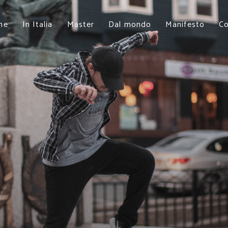
me
In Italia
Master
Dal mondo
Manifesto
Co