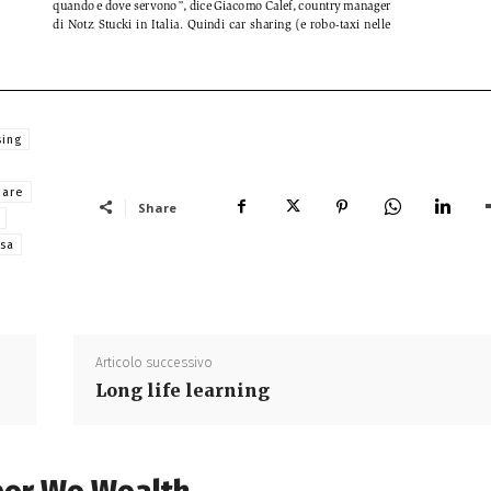
sing
care
Share
sa
Articolo successivo
Long life learning