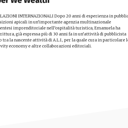
per We Wealth
ZIONI INTERNAZIONALI Dopo 20 anni di esperienza in pubblic
izioni apicali in un’importante agenzia multinazionale
entesi imprenditoriale nell’ospitalità turistica, Emanuela ha
rittura, già espressa più di 30 anni fa in un’attività di pubblicista
tra la nascente attività di A.L.I., per la quale cura in particolare l
evity economy e altre collaborazioni editoriali.