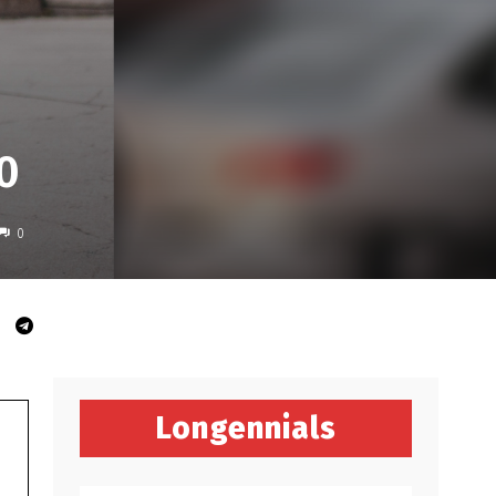
0
0
Longennials