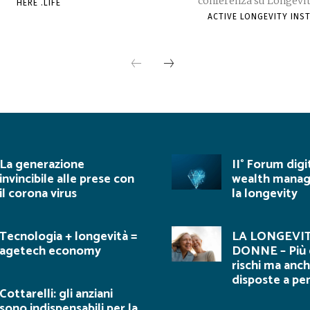
conferenza su Longevite
HERE .LIFE
ACTIVE LONGEVITY INS
La generazione
II° Forum digi
invincibile alle prese con
wealth mana
il corona virus
la longevity
Tecnologia + longevità =
LA LONGEVIT
agetech economy
DONNE – Più 
rischi ma anch
disposte a pe
Cottarelli: gli anziani
sono indispensabili per la