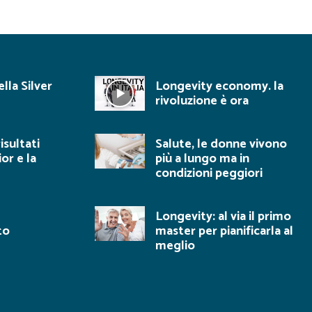
lla Silver
Longevity economy. la
rivoluzione è ora
isultati
Salute, le donne vivono
ior e la
più a lungo ma in
condizioni peggiori
Longevity: al via il primo
to
master per pianificarla al
meglio