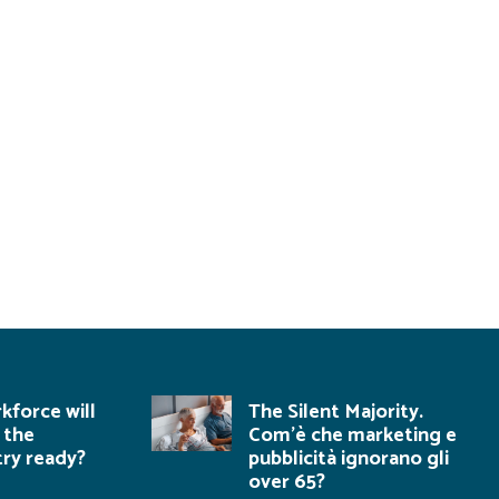
kforce will
The Silent Majority.
s the
Com’è che marketing e
stry ready?
pubblicità ignorano gli
over 65?