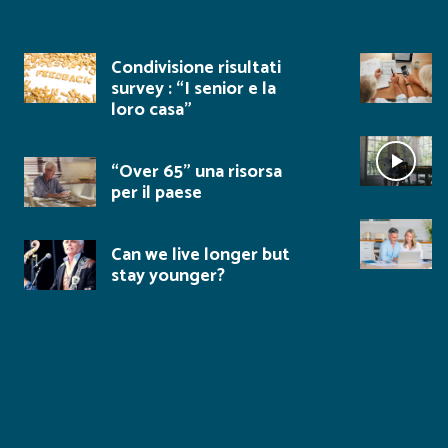
Condivisione risultati
survey : “I senior e la
loro casa”
“Over 65” una risorsa
per il paese
Can we live longer but
stay younger?