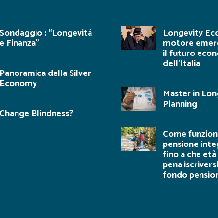
Sondaggio : “Longevità
Longevity Ec
e Finanza”
motore emer
il futuro eco
dell’Italia
Panoramica della Silver
Economy
Master in Lon
Planning
Change Blindness?
Come funziona
pensione inte
fino a che età 
pena iscriversi
fondo pensio