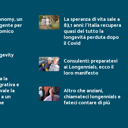
onomy, un
La speranza di vita sale a
gente per
83,1 anni: l’Italia recupera
nomico
quasi del tutto la
longevità perduta dopo
il Covid
gevity
Consulenti: preparatevi
ai Longennials, ecco il
loro manifesto
 la
grativa e
vale la
Altro che anziani,
 a un
chiamateci longennials e
ne
fateci contare di più