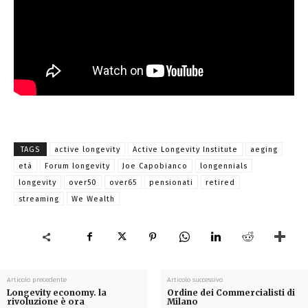
TAGS
active longevity
Active Longevity Institute
aeging
età
Forum longevity
Joe Capobianco
longennials
longevity
over50
over65
pensionati
retired
streaming
We Wealth
Articolo precedente
Articolo successivo
Longevity economy. la
Ordine dei Commercialisti di
rivoluzione è ora
Milano