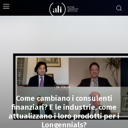
IN ITALIA
Come cambiano i consulenti
finanziari? E le industrie, come
attualizzano i loro prodotti per i
Longennials?