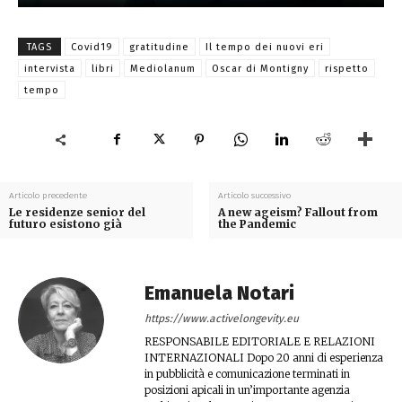
TAGS
Covid19
gratitudine
Il tempo dei nuovi eri
intervista
libri
Mediolanum
Oscar di Montigny
rispetto
tempo
Articolo precedente
Articolo successivo
Le residenze senior del
A new ageism? Fallout from
futuro esistono già
the Pandemic
Emanuela Notari
https://www.activelongevity.eu
RESPONSABILE EDITORIALE E RELAZIONI
INTERNAZIONALI Dopo 20 anni di esperienza
in pubblicità e comunicazione terminati in
posizioni apicali in un’importante agenzia