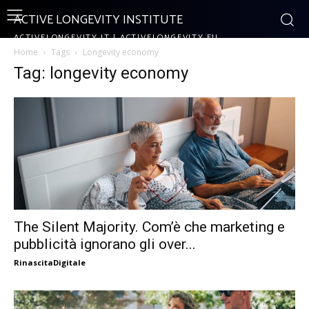
ACTIVE LONGEVITY INSTITUTE
ACTIVELONGEVITY.IT | ACTIVELONGEVITY.EU
Home
Tags
Longevity economy
Tag: longevity economy
The Silent Majority. Com’è che marketing e
pubblicità ignorano gli over...
RinascitaDigitale