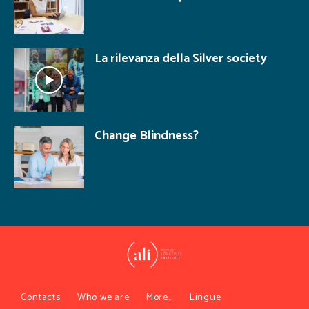
La rilevanza della Silver society
Change Blindness?
Contacts
Who we are
More…
Lingue