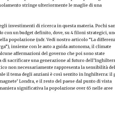
l’isolamento stringe ulteriormente le maglie di una
egli investimenti di ricerca in questa materia. Pochi sa
o con un budget definito, dove, su 4 filoni strategici, un
la popolazione (ndr. Vedi nostro articolo “La differen
ga”), insieme con le auto a guida autonoma, il climate
o alcune affermazioni del governo che poi sono state
 di sacrificare una generazione al futuro dell’Inghilterr
itico non necessariamente rappresenta la sensibilità del
e il tema degli anziani è così sentito in Inghilterra: il
“magnete’ Londra, e il resto del paese dal punto di vista
aniera significativa la popolazione over 65 nelle aree