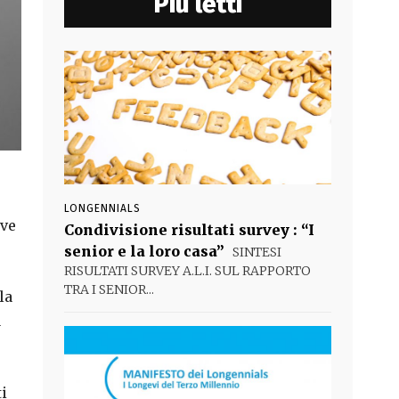
Più letti
LONGENNIALS
ove
Condivisione risultati survey : “I
senior e la loro casa”
SINTESI
RISULTATI SURVEY A.L.I. SUL RAPPORTO
TRA I SENIOR...
la
a
i