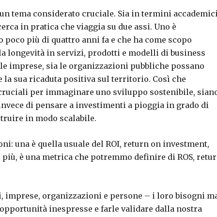
 a un tema considerato cruciale. Sia in termini accademici
cerca in pratica che viaggia su due assi. Uno è
o poco più di quattro anni fa e che ha come scopo
 longevità in servizi, prodotti e modelli di business
ia le imprese, sia le organizzazioni pubbliche possano
la sua ricaduta positiva sul territorio. Così che
 cruciali per immaginare uno sviluppo sostenibile, sian
nvece di pensare a investimenti a pioggia in grado di
truire in modo scalabile.
i: una è quella usuale del ROI, return on investment,
i più, è una metrica che potremmo definire di ROS, retu
ri, imprese, organizzazioni e persone – i loro bisogni m
 opportunità inespresse e farle validare dalla nostra