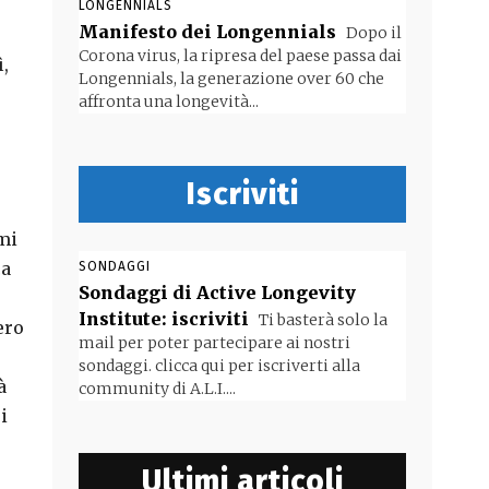
LONGENNIALS
Manifesto dei Longennials
Dopo il
Corona virus, la ripresa del paese passa dai
,
Longennials, la generazione over 60 che
affronta una longevità...
Iscriviti
mi
ca
SONDAGGI
Sondaggi di Active Longevity
Institute: iscriviti
Ti basterà solo la
ero
mail per poter partecipare ai nostri
sondaggi. clicca qui per iscriverti alla
à
community di A.L.I....
i
Ultimi articoli