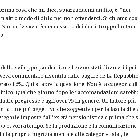
 prima cosa che mi dice, spiazzandomi un filo, è: “noi
n altro modo di dirlo per non offenderci. Si chiama così
 Non so la sua età ma nessuno dei due è troppo lontano
o.
o dello sviluppo pandemico ed erano stati diramati i pri
 aveva commentato risentita dalle pagine de La Repubbli
rato i 65… Qui si apre la questione. Non è la categoria di
s clinico. Qualche giorno dopo le raccomandazioni sarebb
lattie pregresse e agli over 75 in genere. Un fattore più
n fattore più oggettivo che soggettivo per la fascia di et
ategorie imposte dall’ex età pensionistica e prima che s
75 ci vorrà tempo. Se la produzione e la comunicazione
o la propria pigrizia mentale alle categorie Istat, le