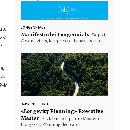
LONGENNIALS
nno
Manifesto dei Longennials
Dopo il
o è
Corona virus, la ripresa del paese passa...
za
a,
la
 gap
IMPRENDITORIA
«Longevity Planning» Executive
Master
A.L.I. lancia il primo Master di
Longevity Planning dedicato...