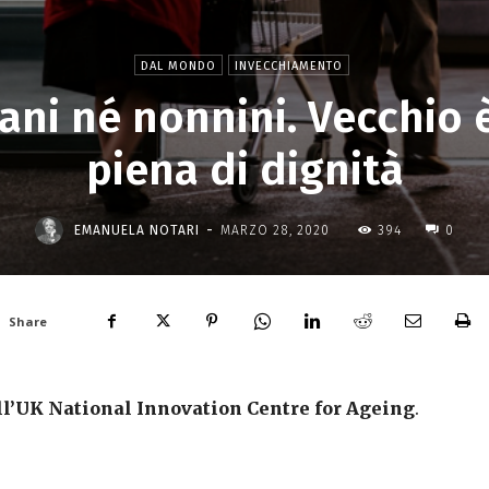
DAL MONDO
INVECCHIAMENTO
iani né nonnini. Vecchio 
piena di dignità
-
EMANUELA NOTARI
MARZO 28, 2020
394
0
Share
ell’UK National Innovation Centre for Ageing
.