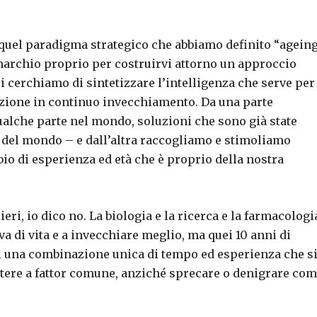
i quel paradigma strategico che abbiamo definito “agein
marchio proprio per costruirvi attorno un approccio
oi cerchiamo di sintetizzare l’intelligenza che serve per
azione in continuo invecchiamento. Da una parte
ualche parte nel mondo, soluzioni che sono già state
ti del mondo – e dall’altra raccogliamo e stimoliamo
bio di esperienza ed età che è proprio della nostra
eri, io dico no. La biologia e la ricerca e la farmacologi
a di vita e a invecchiare meglio, ma quei 10 anni di
 di una combinazione unica di tempo ed esperienza che s
ettere a fattor comune, anziché sprecare o denigrare co