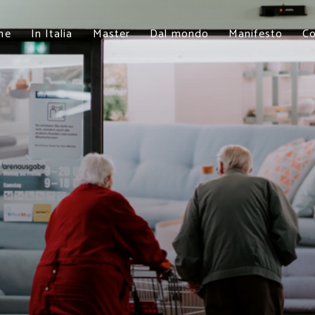
me
In Italia
Master
Dal mondo
Manifesto
Co