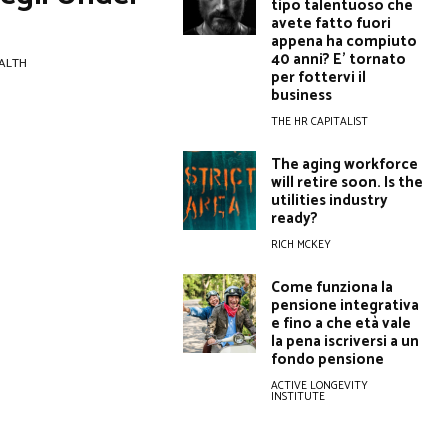
tipo talentuoso che
avete fatto fuori
appena ha compiuto
40 anni? E’ tornato
ALTH
per fottervi il
business
THE HR CAPITALIST
The aging workforce
will retire soon. Is the
utilities industry
ready?
RICH MCKEY
Come funziona la
pensione integrativa
e fino a che età vale
la pena iscriversi a un
fondo pensione
ACTIVE LONGEVITY
INSTITUTE