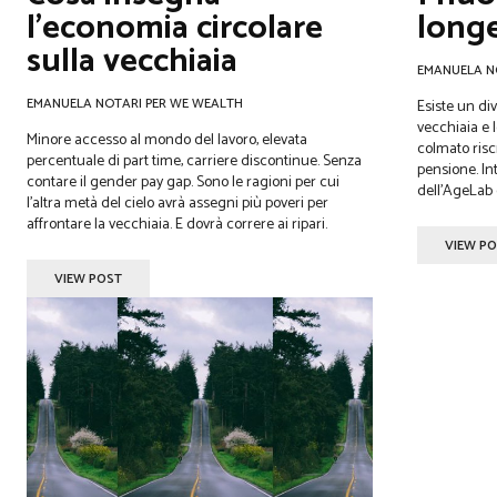
l’economia circolare
longe
sulla vecchiaia
EMANUELA N
EMANUELA NOTARI PER WE WEALTH
Esiste un di
vecchiaia e l
Minore accesso al mondo del lavoro, elevata
colmato riscr
percentuale di part time, carriere discontinue. Senza
pensione. Int
contare il gender pay gap. Sono le ragioni per cui
dell'AgeLab 
l’altra metà del cielo avrà assegni più poveri per
affrontare la vecchiaia. E dovrà correre ai ripari.
VIEW P
VIEW POST