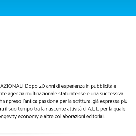
tari per We
lth
NALI Dopo 20 anni di esperienza in pubblicità e
ante agenzia multinazionale statunitense e una successiva
ha ripreso l’antica passione per la scrittura, già espressa più
ra il suo tempo tra la nascente attività di A.L.I., per la quale
longevity economy e altre collaborazioni editoriali.