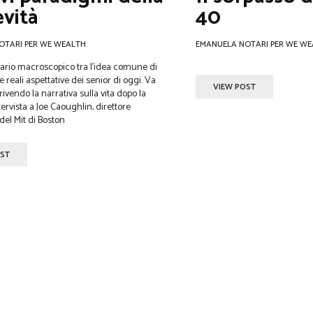
vità
40
OTARI PER WE WEALTH
EMANUELA NOTARI PER WE WE
vario macroscopico tra l'idea comune di
e reali aspettative dei senior di oggi. Va
VIEW POST
ivendo la narrativa sulla vita dopo la
ervista a Joe Caoughlin, direttore
del Mit di Boston
OST