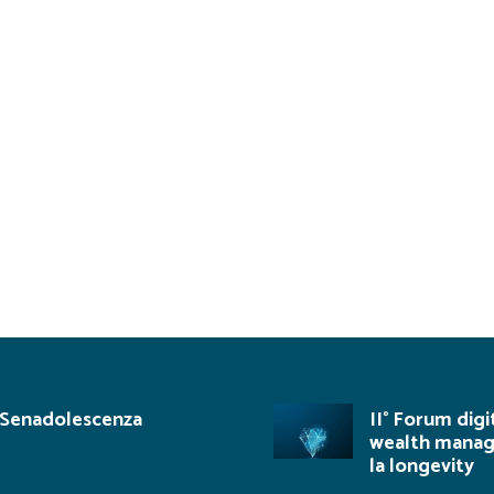
Senadolescenza
II° Forum digi
wealth mana
la longevity