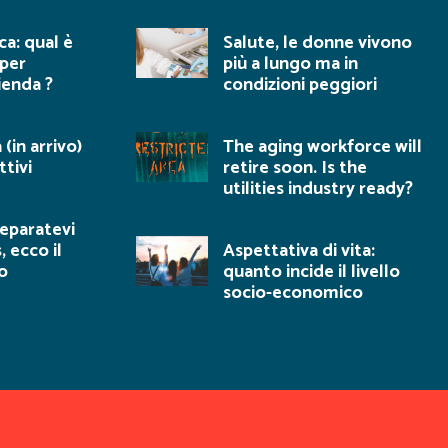
ca: qual è
Salute, le donne vivono
 per
più a lungo ma in
ienda ?
condizioni peggiori
(in arrivo)
The aging workforce will
ttivi
retire soon. Is the
utilities industry ready?
reparatevi
, ecco il
Aspettativa di vita:
o
quanto incide il livello
socio-economico