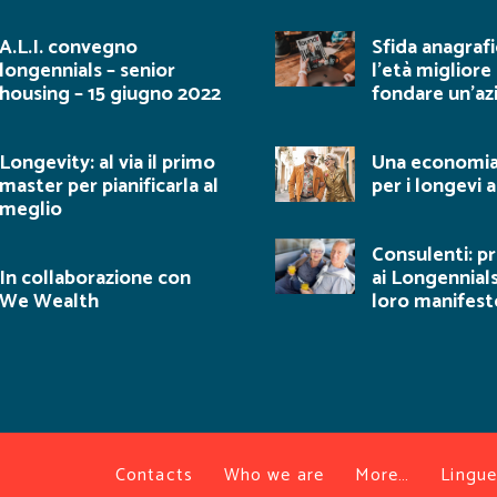
A.L.I. convegno
Sfida anagrafi
longennials – senior
l’età migliore
housing – 15 giugno 2022
fondare un’az
Longevity: al via il primo
Una economia 
master per pianificarla al
per i longevi a
meglio
Consulenti: p
In collaborazione con
ai Longennials
We Wealth
loro manifest
Contacts
Who we are
More…
Lingue