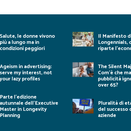
Salute, le donne vivono
Il Manifesto d
più a lungo ma in
Longennials, 
condizioni peggiori
riparte l’eco
Ageism in advertising:
The Silent Maj
serve my interest, not
Com’è che ma
your lazy profiles
pubblicità ign
over 65?
Parte l’edizione
autunnale dell’Executive
Pluralità di et
Master in Longevity
del successo 
Planning
aziende