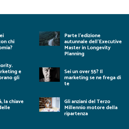
ei
Parte l’edizione
con chi
autunnale dell’Executive
nomia?
Master in Longevity
Planning
ority.
rketing e
Sei un over 55? Il
orano gli
marketing se ne frega di
te
à, la chiave
Gli anziani del Terzo
delle
Millennio motore della
ripartenza