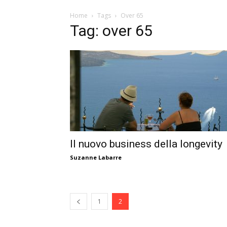
Home
Tags
Over 65
Tag: over 65
Il nuovo business della longevity
Suzanne Labarre
1
2