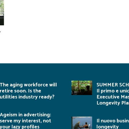
y
The aging workforce will
SUMMER SCH
retire soon. Is the
Il primo e uni
utilities industry ready?
Executive Mas
Longevity Pla
Ageism in advertising:
serve my interest, not
Il nuovo busin
your lazy profiles
longevity