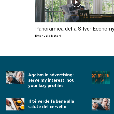
Panoramica della Silver Econom
Emanuela Notari
Ageism in advertising:
serve my interest, not
your lazy profiles
Il tè verde fa bene alla
salute del cervello