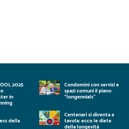
OOL 2025
Condomini con servizi e
co
spazi comuni il piano
ter in
“longennials”
nning
Centenari si diventa a
ess della
tavola: ecco le diete
della longevità