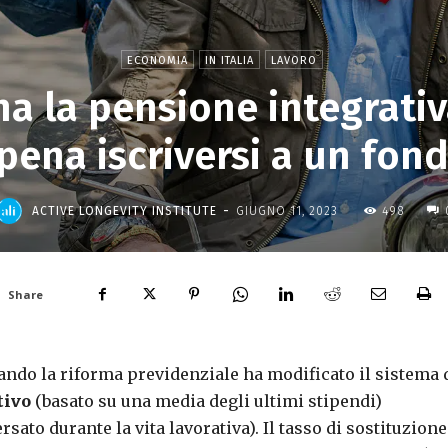
ECONOMIA
IN ITALIA
LAVORO
a la pensione integrativa
 pena iscriversi a un fo
-
ACTIVE LONGEVITY INSTITUTE
GIUGNO 11, 2023
498
Share
uando la riforma previdenziale ha modificato il sistema 
tivo
(basato su una media degli ultimi stipendi)
ato durante la vita lavorativa). Il tasso di sostituzione