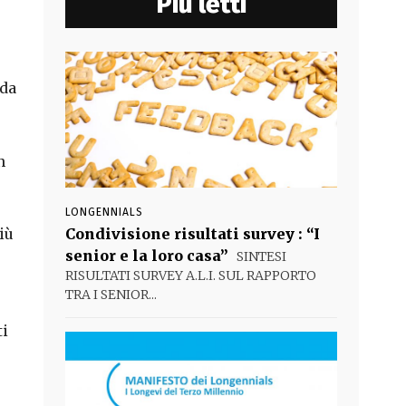
Più letti
 da
n
LONGENNIALS
iù
Condivisione risultati survey : “I
senior e la loro casa”
SINTESI
RISULTATI SURVEY A.L.I. SUL RAPPORTO
TRA I SENIOR...
ti