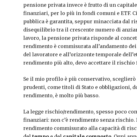
pensione privata invece è frutto di un capita
finanziari, per lo più in fondi comuni e ETF.
pubblica è garantita, seppur minacciata dal ri
disequilibrio tra il crescente numero di anzia
lavoro, la pensione privata risponde al concet
rendimento è commisurata all’andamento dei me
del lavoratore e all’orizzonte temporale dell’e
rendimento più alto, devo accettare il rischio
Se il mio profilo è più conservativo, sceglier
prudenti, come titoli di Stato e obbligazioni, d
rendimento, è molto più basso.
La legge rischio/rendimento, spesso poco consid
finanziari: non c’è rendimento senza rischio.
rendimento commisurato alla capacità di risch
del
tempo
e del
capitale composto
. Ogni ann