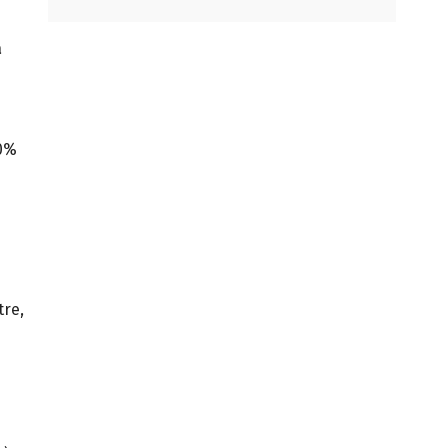
a
50%
tre,
e