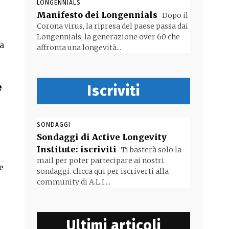
LONGENNIALS
Manifesto dei Longennials
Dopo il
Corona virus, la ripresa del paese passa dai
Longennials, la generazione over 60 che
a
affronta una longevità...
e
Iscriviti
SONDAGGI
Sondaggi di Active Longevity
Institute: iscriviti
Ti basterà solo la
mail per poter partecipare ai nostri
e
sondaggi. clicca qui per iscriverti alla
community di A.L.I....
Ultimi articoli