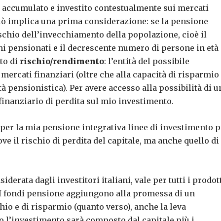
le accumulato e investito contestualmente sui mercati
 Ciò implica una prima considerazione: se la pensione
schio dell’invecchiamento della popolazione, cioè il
ni pensionati e il decrescente numero di persone in età
to di
rischio/rendimento
: l’entità del possibile
rcati finanziari (oltre che alla capacità di risparmio
tà pensionistica). Per avere accesso alla possibilità di u
 finanziario di perdita sul mio investimento.
ò per la mia pensione integrativa linee di investimento p
ove il rischio di perdita del capitale, ma anche quello di
erata dagli investitori italiani, vale per tutti i prodot
 I fondi pensione aggiungono alla promessa di un
io e di risparmio (quanto verso), anche la leva
o l’investimento sarà composto dal capitale più i