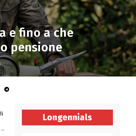
 e fino a che
ndo pensione
0
di
Longennials
 –