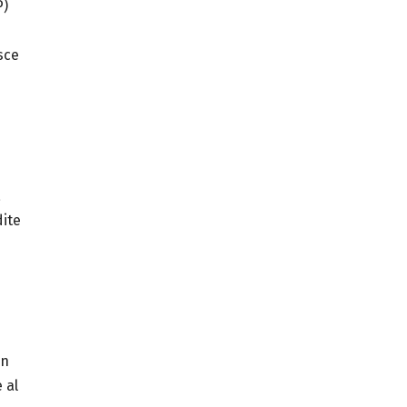
P)
sce
a
dite
in
 al