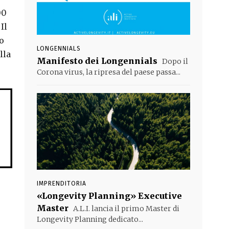
00
Il
o
LONGENNIALS
lla
Manifesto dei Longennials
Dopo il
Corona virus, la ripresa del paese passa...
IMPRENDITORIA
«Longevity Planning» Executive
Master
A.L.I. lancia il primo Master di
Longevity Planning dedicato...