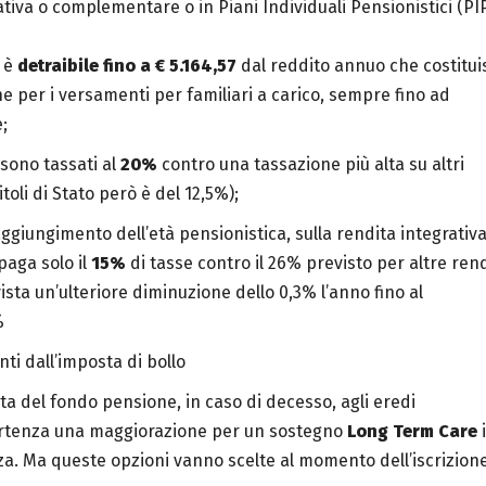
tiva o complementare o in Piani Individuali Pensionistici (PI
e è
detraibile fino a € 5.164,57
dal reddito annuo che costitui
he per i versamenti per familiari a carico, sempre fino ad
;
 sono tassati al
20%
contro una tassazione più alta su altri
toli di Stato però è del 12,5%);
giungimento dell’età pensionistica, sulla rendita integrativ
aga solo il
15%
di tasse contro il 26% previsto per altre ren
vista un’ulteriore diminuzione dello 0,3% l’anno fino al
%
enziali sono esenti dall’imposta di bollo
ta del fondo pensione, in caso di decesso, agli eredi
artenza una maggiorazione per un sostegno
Long Term Care
za. Ma queste opzioni vanno scelte al momento dell’iscrizione