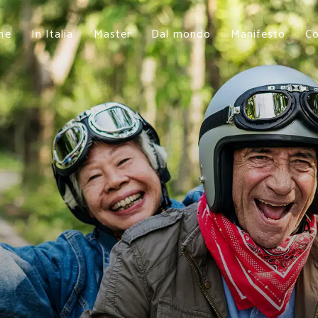
me
In Italia
Master
Dal mondo
Manifesto
Co