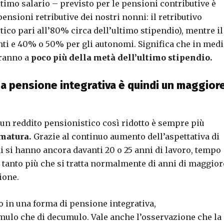
ltimo salario – previsto per le pensioni contributive è
 pensioni retributive dei nostri nonni: il retributivo
ico pari all’80% circa dell’ultimo stipendio), mentre il
enti e 40% o 50% per gli autonomi. Significa che in medi
eranno a
poco più della metà dell’ultimo stipendio.
una pensione integrativa è quindi un maggior
un reddito pensionistico così ridotto è sempre più
 matura.
Grazie al continuo aumento dell’aspettativa di
ni si hanno ancora davanti 20 o 25 anni di lavoro, tempo
, tanto più che si tratta normalmente di anni di maggior
ione.
o in una forma di pensione integrativa,
cumulo che di decumulo. Vale anche l’osservazione che la