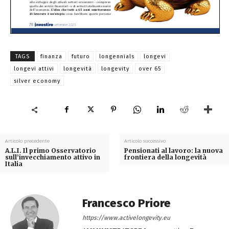
TAGS
finanza
futuro
longennials
longevi
longevi attivi
longevità
longevity
over 65
silver economy
Articolo precedente
Articolo successivo
A.L.I. Il primo Osservatorio
Pensionati al lavoro: la nuova
sull’invecchiamento attivo in
frontiera della longevità
Italia
Francesco Priore
https://www.activelongevity.eu