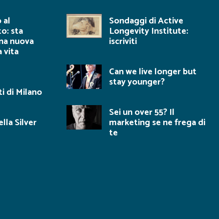
 al
Sondaggi di Active
o: sta
Longevity Institute:
na nuova
iscriviti
a vita
Can we live longer but
stay younger?
i di Milano
Sei un over 55? Il
lla Silver
marketing se ne frega di
te