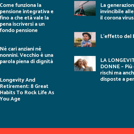
Come funziona la
La generazio
pensione integrativa e
invincibile all
fino a che età vale la
il corona virus
pena iscriversi a un
fondo pensione
L’effetto del
Né cari anziani né
nonnini. Vecchio è una
LA LONGEVIT
parola piena di dignità
DONNE – Più 
rischi ma anch
disposte a pe
Longevity And
Retirement: 8 Great
Habits To Rock Life As
You Age