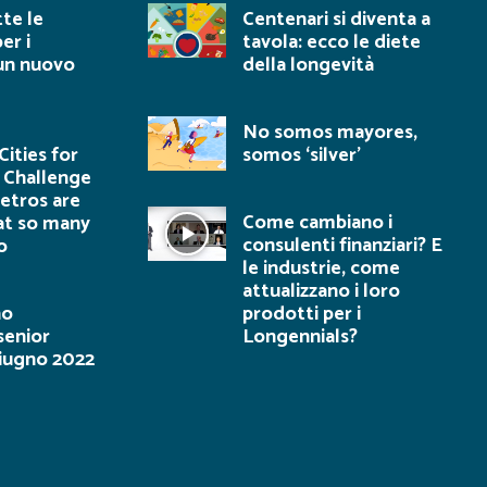
tte le
Centenari si diventa a
er i
tavola: ecco le diete
 un nuovo
della longevità
No somos mayores,
ities for
somos ‘silver’
 Challenge
tros are
Come cambiano i
at so many
consulenti finanziari? E
o
le industrie, come
attualizzano i loro
no
prodotti per i
senior
Longennials?
giugno 2022