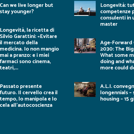
Can we live longer but
Longevità: tu
stay younger?
competenze p
consulenti in
master
Longevità, la ricetta di
Silvio Garattini: «Evitare
il mercato della
Age-Forward C
medicina. Io non mangio
2030: The Big
mai a pranzo: e i miei
What some me
farmaci sono cinema,
doing and wh
teatri,...
more could d
Passato presente
A.L.I. conveg
futuro. Il cervello crea il
longennials – 
tempo, lo manipola e lo
housing – 15 
cela all’autocoscienza