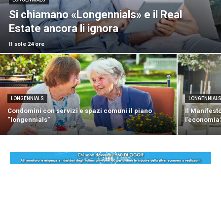
Si chiamano «Longennials» e il Real
Estate ancora li ignora
Il sole 24 ore
LONGENNIALS
LONGENNIAL
Condomini con servizi e spazi comuni il piano
Il Manifest
“longennials”
l’economia