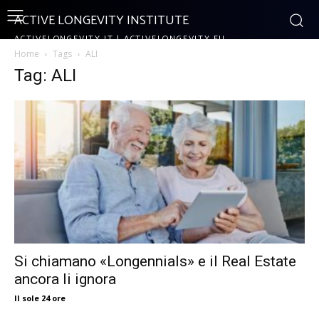
ACTIVE LONGEVITY INSTITUTE
ACTIVELONGEVITY.IT | ACTIVELONGEVITY.EU
Home
Tags
ALI
Tag: ALI
Si chiamano «Longennials» e il Real Estate
ancora li ignora
Il sole 24 ore