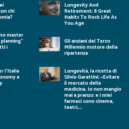
ei
Longevity And
con chi
Retirement: 8 Great
nomia?
Habits To Rock Life As
You Age
rimo master
 planning”
Gli anziani del Terzo
ti i
Millennio motore della
ripartenza
r l’Italia
Longevità, la ricetta di
economy e
Silvio Garattini: «Evitare
y
il mercato della
medicina. Io non mangio
mai a pranzo: e i miei
farmaci sono cinema,
teatri,...