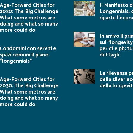
Age-Forward Cities for
Il Manifesto d
2030: The Big Challenge
Longennials, 
What some metros are
riparte l’eco
doing and what so many
more could do
In arrivo il p
sul “longevity
Condomini con servizi e
per cf e pb: tut
spazi comuni il piano
dettagli
“longennials”
La rilevanza pe
Age-Forward Cities for
della silver 
2030: The Big Challenge
della longevit
What some metros are
doing and what so many
more could do