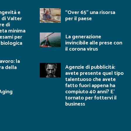
ngevità e
“Over 65” una risorsa
 di Valter
per il paese
re di
ieta minima
La generazione
 esami per
invincibile alle prese con
 biologica
il corona virus
lavoro: la
Agenzie di pubblicità:
ra della
avete presente quel tipo
talentuoso che avete
fatto fuori appena ha
 Aging
compiuto 40 anni? E’
tornato per fottervi il
business