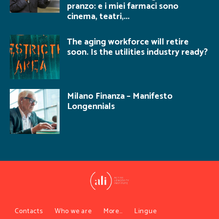
pranzo: e i miei farmaci sono
cinema, teatri,...
The aging workforce will retire
soon. Is the utilities industry ready?
Milano Finanza – Manifesto
Longennials
Contacts
Who we are
More…
Lingue