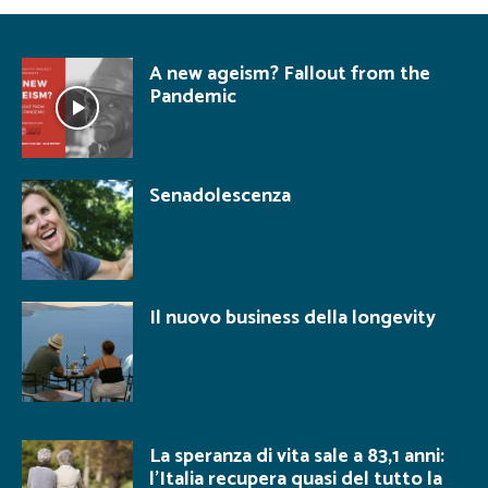
A new ageism? Fallout from the
Pandemic
Senadolescenza
Il nuovo business della longevity
La speranza di vita sale a 83,1 anni:
l’Italia recupera quasi del tutto la