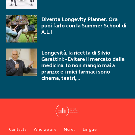
Diventa Longevity Planner. Ora
puoi farlo con la Summer School di
A.L.I
Longevità, la ricetta di Silvio
Garattini: «Evitare il mercato della
medicina. Io non mangio mai a
pranzo: e i miei farmaci sono
cinema, teatri,...
Contacts
Who we are
More…
Lingue