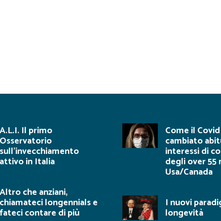
ati a misurare il peso
ei diversi segmenti di
ver 60 attivi.
A.L.I. Il primo
Come il Covid
Osservatorio
cambiato abit
sull’invecchiamento
interessi di 
attivo in Italia
degli over 55 
Usa/Canada
Altro che anziani,
chiamateci longennials e
I nuovi paradi
fateci contare di più
longevità