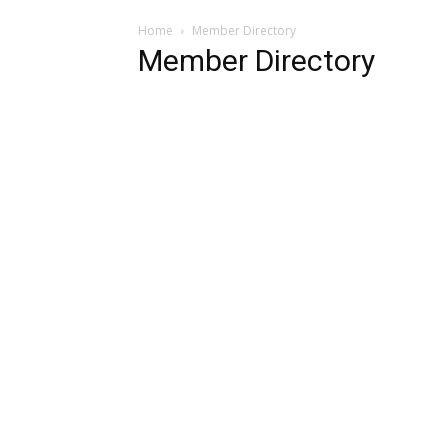
Home
Member Directory
Member Directory
Francesco Priore