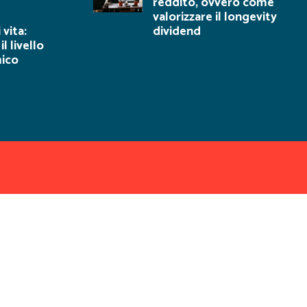
reddito, ovvero come
valorizzare il longevity
 vita:
dividend
l livello
ico