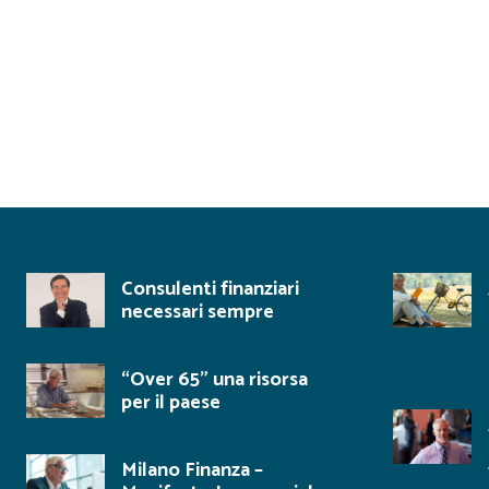
pubblicato diversi libri, tra
finalizz
storia e cronaca del mercato
sul Pil d
dei servizi finanziari.
o
keyboard_arrow_left
Consulenti finanziari
necessari sempre
“Over 65” una risorsa
per il paese
Milano Finanza –