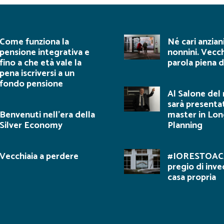
Come funziona la
Né cari anzian
pensione integrativa e
nonnini. Vecc
fino a che età vale la
parola piena d
pena iscriversi a un
fondo pensione
Al Salone del
sarà presentat
Benvenuti nell’era della
master in Lon
Silver Economy
Planning
Vecchiaia a perdere
#IORESTOACA
pregio di inve
casa propria