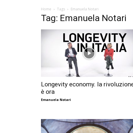
Home
Tags
Emanuela Notari
Tag: Emanuela Notari
Longevity economy. la rivoluzion
è ora
Emanuela Notari