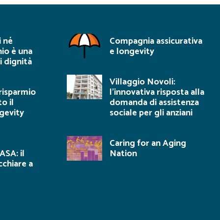
i né
Compagnia assicurativa
hio è una
e longevity
i dignità
Villaggio Novoli:
 risparmio
l’innovativa risposta alla
o il
domanda di assistenza
gevity
sociale per gli anziani
Caring for an Aging
SA: il
Nation
cchiare a