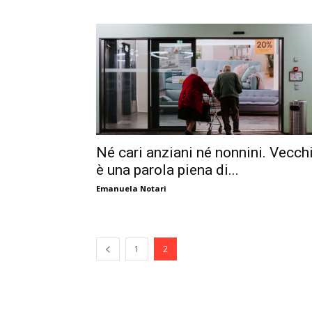
Né cari anziani né nonnini. Vecch
è una parola piena di...
Emanuela Notari
1
2