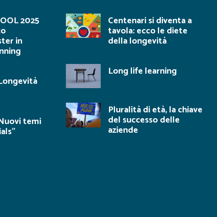
OOL 2025
Centenari si diventa a
co
tavola: ecco le diete
ter in
della longevità
nning
Long life learning
Longevità
Pluralità di età, la chiave
del successo delle
Nuovi temi
aziende
als”