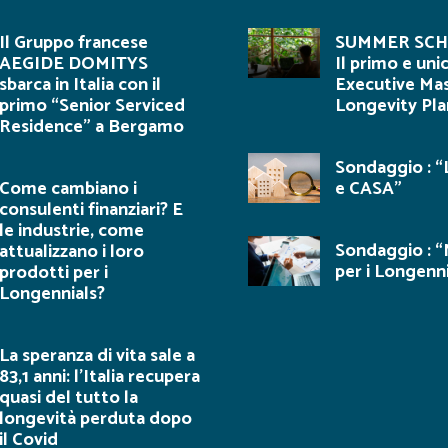
Il Gruppo francese
SUMMER SCH
AEGIDE DOMITYS
Il primo e uni
sbarca in Italia con il
Executive Mas
primo “Senior Serviced
Longevity Pla
Residence” a Bergamo
Sondaggio : “
Come cambiano i
e CASA”
consulenti finanziari? E
le industrie, come
Sondaggio : “
attualizzano i loro
per i Longenni
prodotti per i
Longennials?
La speranza di vita sale a
83,1 anni: l’Italia recupera
quasi del tutto la
longevità perduta dopo
il Covid