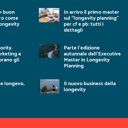
= buon
In arrivo il primo master
ero come
sul “longevity planning”
 longevity
per cf e pb: tutti i
dettagli
ority.
Parte l’edizione
rketing e
autunnale dell’Executive
orano gli
Master in Longevity
Planning
e longevo,
Il nuovo business della
longevity