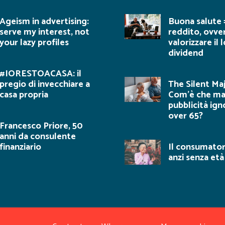
Ageism in advertising:
Buona salute 
serve my interest, not
reddito, ovv
your lazy profiles
valorizzare il
dividend
#IORESTOACASA: il
pregio di invecchiare a
The Silent Maj
casa propria
Com’è che ma
pubblicità ign
over 65?
Francesco Priore, 50
anni da consulente
finanziario
Il consumator
anzi senza età