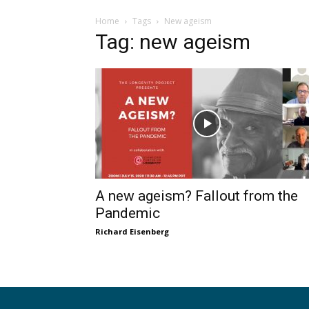
Home
Tags
New ageism
Tag: new ageism
A new ageism? Fallout from the
Pandemic
Richard Eisenberg