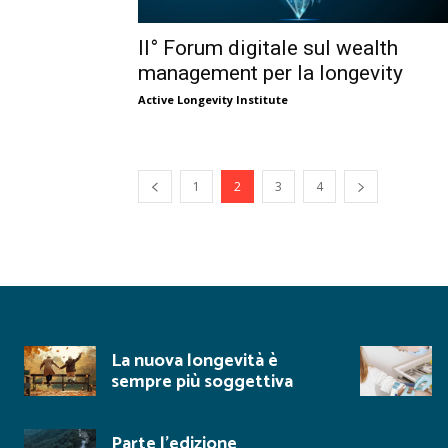
II° Forum digitale sul wealth
management per la longevity
Active Longevity Institute
1
2
3
4
La nuova longevità è
sempre più soggettiva
Parte l’edizione