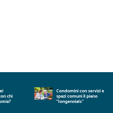
ei
Condomini con servizi e
con chi
spazi comuni il piano
nomia?
“longennials”