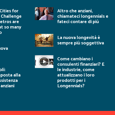
ities for
Altro che anziani,
 Challenge
chiamateci longennials e
tros are
fateci contare di più
at so many
o
La nuova longevità è
sempre più soggettiva
uova
Come cambiano i
consulenti finanziari? E
li:
le industrie, come
sposta alla
attualizzano i loro
sistenza
prodotti per i
 anziani
Longennials?