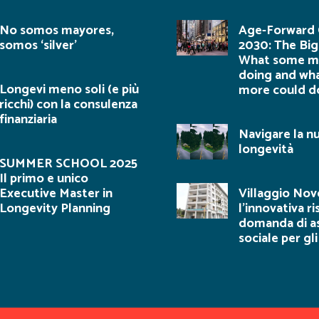
No somos mayores,
Age-Forward C
somos ‘silver’
2030: The Big
What some me
doing and wh
Longevi meno soli (e più
more could d
ricchi) con la consulenza
finanziaria
Navigare la n
longevità
SUMMER SCHOOL 2025
Il primo e unico
Executive Master in
Villaggio Novo
Longevity Planning
l’innovativa ri
domanda di as
sociale per gli