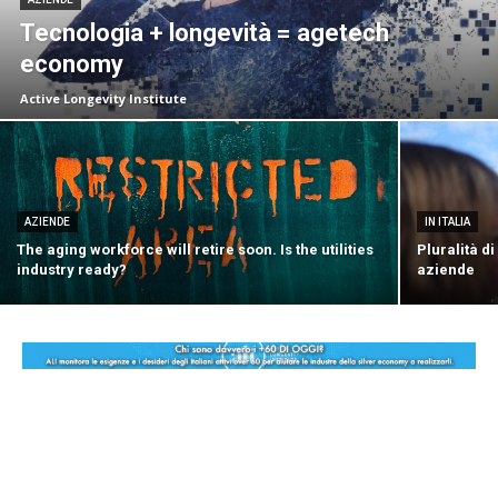
Tecnologia + longevità = agetech
economy
Active Longevity Institute
AZIENDE
IN ITALIA
The aging workforce will retire soon. Is the utilities
Pluralità d
industry ready?
aziende