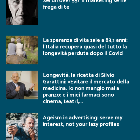
Sei un over 55? Il marketing se ne
frega di te
La speranza di vita sale a 83,1 anni:
l’Italia recupera quasi del tutto la
longevità perduta dopo il Covid
Longevità, la ricetta di Silvio
Garattini: «Evitare il mercato della
medicina. Io non mangio mai a
pranzo: e i miei farmaci sono
cinema, teatri,...
Ageism in advertising: serve my
interest, not your lazy profiles