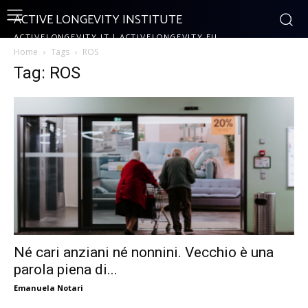
ACTIVE LONGEVITY INSTITUTE
ACTIVELONGEVITY.IT | ACTIVELONGEVITY.EU
Home
Tags
ROS
Tag: ROS
Né cari anziani né nonnini. Vecchio è una
parola piena di...
Emanuela Notari